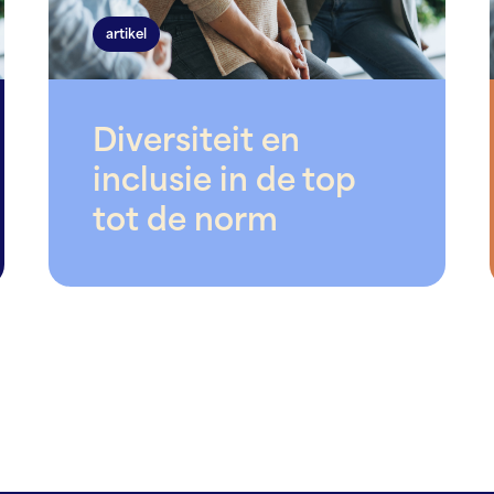
artikel
Diversiteit en
inclusie in de top
tot de norm